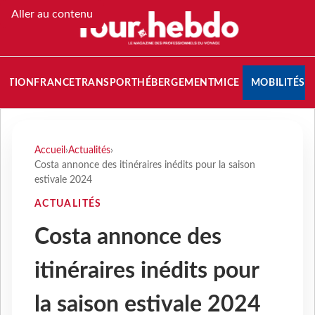
Aller au contenu
NATION
FRANCE
TRANSPORT
HÉBERGEMENT
MICE
MOBILITÉS
Accueil
›
Actualités
›
Costa annonce des itinéraires inédits pour la saison
estivale 2024
ACTUALITÉS
Costa annonce des
itinéraires inédits pour
la saison estivale 2024