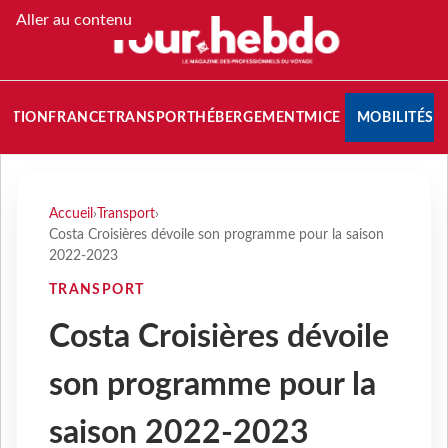
Aller au contenu
NATION
FRANCE
TRANSPORT
HÉBERGEMENT
MICE
MOBILITÉS
Accueil
›
Transport
›
Costa Croisières dévoile son programme pour la saison
2022-2023
TRANSPORT
Costa Croisières dévoile
son programme pour la
saison 2022-2023