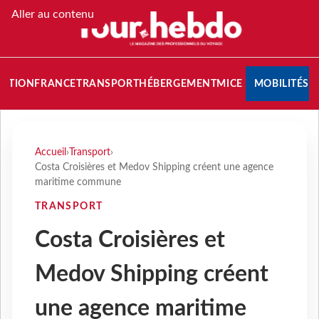
Aller au contenu
NATION
FRANCE
TRANSPORT
HÉBERGEMENT
MICE
MOBILITÉS
Accueil
›
Transport
›
Costa Croisières et Medov Shipping créent une agence
maritime commune
TRANSPORT
Costa Croisières et
Medov Shipping créent
une agence maritime