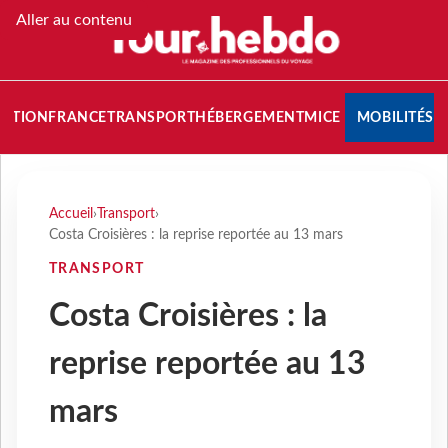
Aller au contenu
NATION
FRANCE
TRANSPORT
HÉBERGEMENT
MICE
MOBILITÉS
Accueil
›
Transport
›
Costa Croisières : la reprise reportée au 13 mars
TRANSPORT
Costa Croisières : la
reprise reportée au 13
mars