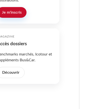
estinations.
Je m'inscris
AGAZINE
ccès dossiers
enchmarks marchés, Icotour et
uppléments Bus&Car.
Découvrir