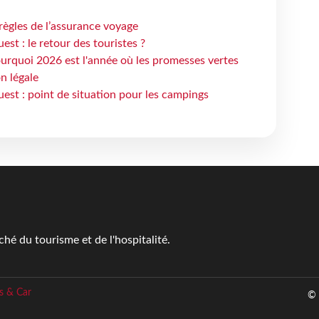
règles de l’assurance voyage
st : le retour des touristes ?
urquoi 2026 est l'année où les promesses vertes
n légale
est : point de situation pour les campings
é du tourisme et de l'hospitalité.
s & Car
© 