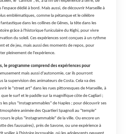
cilien, le "cannoli", et, à la fin de l'expérience à terre, de
s l’espace dédié à bord. Mais aussi, de découvrir Marseille à
s plus emblématiques, comme la pétanque et le célèbre
antastique dans les collines de Gênes, la tête dans les
toire grâce à l'historique funiculaire du Righi, pour vivre
rvation du soleil. Ces expériences sont conçues à un rythme
t et de jeu, mais aussi des moments de repos, pour
iter pleinement de l'expérience.
ans, le programme comprend des expériences pour
amusement mais aussi d'autonomie, car ils pourront
sous la supervision des animateurs de Costa. Cela va des
ir le "street art" dans les rues pittoresques de Marseille, à
 que le surf et le paddle sur la magnifique côte de Cagliari ;
 les plus "Instagrammables" de Naples ; pour découvrir ses
'atmosphère animée des Quartieri Spagnoli au "temple"
cours le plus "instagrammable" de la ville. Ou encore un
grotte des faussaires), près de Savone, ou une expérience à
it voilier à l'histoire incroyable, où les adolescents peuvent