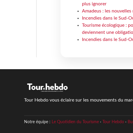
plus ignorer
Amadeus : les nouvelles 
Incendies dans le Sud-Oue
Tourisme écologique : po
deviennent une obligatio
Incendies dans le Sud-Ou
Tour Hebdo vous éclaire sur les mouvements du march
Notre équipe :
Le Quotidien du Tourisme
·
Tour Hebdo
·
Bu