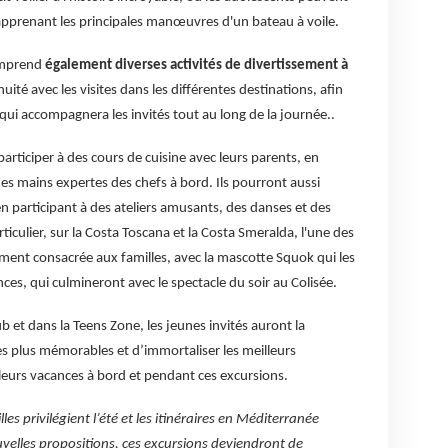
apprenant les principales manœuvres d'un bateau à voile.
omprend
également diverses activités de divertissement à
ité avec les visites dans les différentes destinations, afin
qui accompagnera les invités tout au long de la journée..
participer à des cours de cuisine avec leurs parents, en
des mains expertes des chefs à bord. Ils pourront aussi
 en participant à des ateliers amusants, des danses et des
ticulier, sur la Costa Toscana et la Costa Smeralda, l'une des
rement consacrée aux familles, avec la mascotte Squok qui les
nces, qui culmineront avec le spectacle du soir au Colisée.
 et dans la Teens Zone, les jeunes invités auront la
les plus mémorables et d’immortaliser les meilleurs
eurs vacances à bord et pendant ces excursions.
lles privilégient l’été et les itinéraires en Méditerranée
uvelles propositions, ces excursions deviendront de