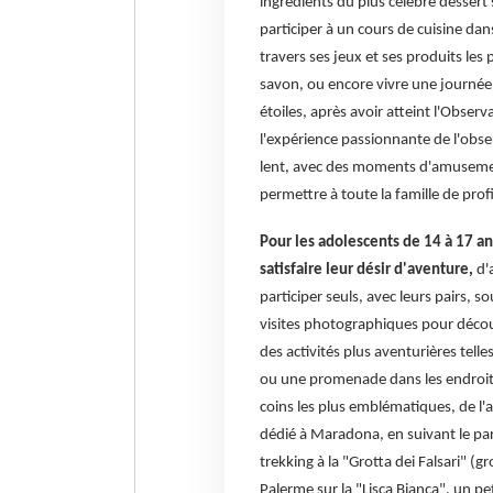
ingrédients du plus célèbre dessert si
participer à un cours de cuisine dan
travers ses jeux et ses produits le
savon, ou encore vivre une journée f
étoiles, après avoir atteint l'Observa
l'expérience passionnante de l'obse
lent, avec des moments d'amusemen
permettre à toute la famille de prof
Pour les adolescents de 14 à 17 
satisfaire leur désir d'aventure,
d'
participer seuls, avec leurs pairs, 
visites photographiques pour découvr
des activités plus aventurières telles
ou une promenade dans les endroits
coins les plus emblématiques, de l
dédié à Maradona, en suivant le par
trekking à la "Grotta dei Falsari" (
Palerme sur la "Lisca Bianca", un pet