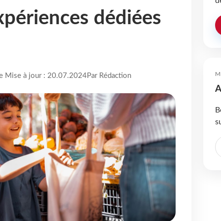
d
xpériences dédiées
M
re Mise à jour : 20.07.2024
Par Rédaction
A
B
s