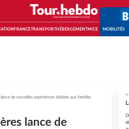
NATION
FRANCE
TRANSPORT
HÉBERGEMENT
MICE
MOBILITÉS
N
 lance de nouvelles expériences dédiées aux familles
L
D
ières lance de
d