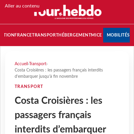
Aller au contenu
NATION
FRANCE
TRANSPORT
HÉBERGEMENT
MICE
MOBILITÉS
Accueil
›
Transport
›
Costa Croisières : les passagers français interdits
d’embarquer jusqu’à fin novembre
TRANSPORT
Costa Croisières : les
passagers français
interdits d’embarquer