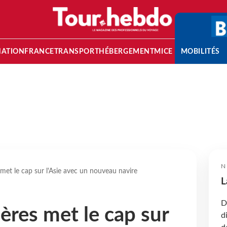
NATION
FRANCE
TRANSPORT
HÉBERGEMENT
MICE
MOBILITÉS
N
 met le cap sur l'Asie avec un nouveau navire
L
D
ères met le cap sur
d