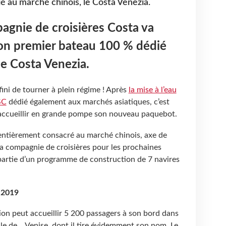
 au marché chinois, le Costa Venezia.
agnie de croisières Costa va
son premier bateau 100 % dédié
le Costa Venezia.
fini de tourner à plein régime ! Après
la mise à l’eau
SC
dédié également aux marchés asiatiques, c’est
’accueillir en grande pompe son nouveau paquebot.
 entièrement consacré au marché chinois, axe de
 compagnie de croisières pour les prochaines
 partie d’un programme de construction de 7 navires
e 2019
on peut accueillir 5
200 passagers à son bord dans
lle de… Venise, dont il tire évidemment son nom. Le