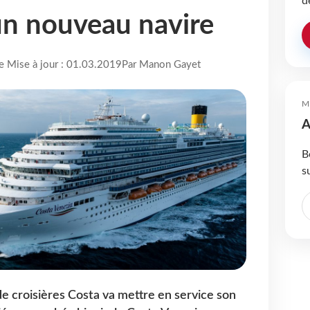
d
 un nouveau navire
re Mise à jour : 01.03.2019
Par Manon Gayet
M
A
B
s
 croisières Costa va mettre en service son