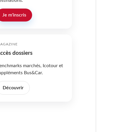
estinations.
Je m'inscris
AGAZINE
ccès dossiers
enchmarks marchés, Icotour et
uppléments Bus&Car.
Découvrir