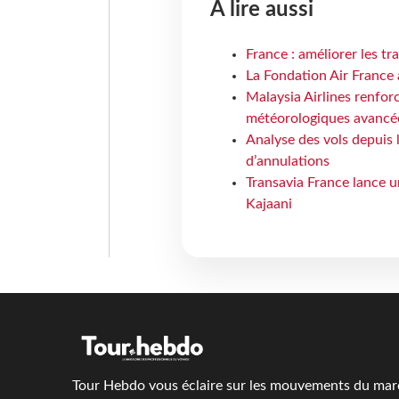
À lire aussi
France : améliorer les tr
La Fondation Air France 
Malaysia Airlines renforc
météorologiques avancé
Analyse des vols depuis 
d’annulations
Transavia France lance un
Kajaani
Tour Hebdo vous éclaire sur les mouvements du march