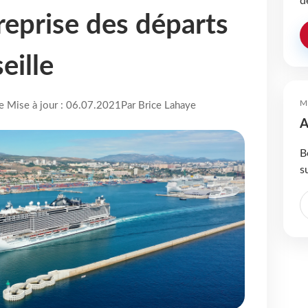
d
 reprise des départs
eille
M
re Mise à jour : 06.07.2021
Par Brice Lahaye
A
B
s