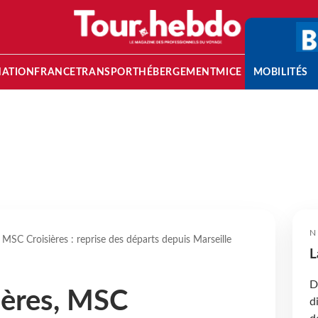
NATION
FRANCE
TRANSPORT
HÉBERGEMENT
MICE
MOBILITÉS
N
, MSC Croisières : reprise des départs depuis Marseille
L
D
ières, MSC
d