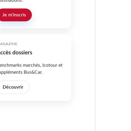
estinations.
Je m'inscris
AGAZINE
ccès dossiers
enchmarks marchés, Icotour et
uppléments Bus&Car.
Découvrir