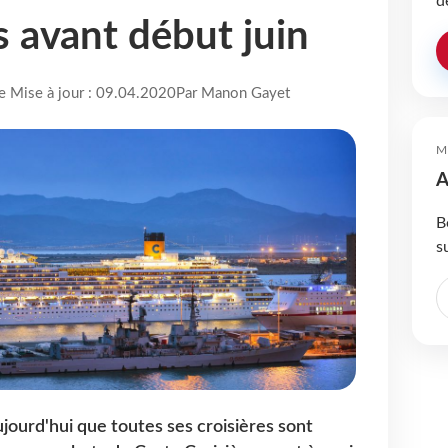
d
s avant début juin
re Mise à jour : 09.04.2020
Par Manon Gayet
M
A
B
s
ourd'hui que toutes ses croisières sont