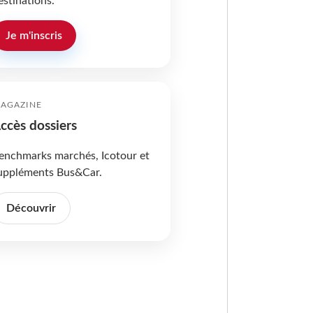
estinations.
Je m'inscris
AGAZINE
ccès dossiers
enchmarks marchés, Icotour et
uppléments Bus&Car.
Découvrir