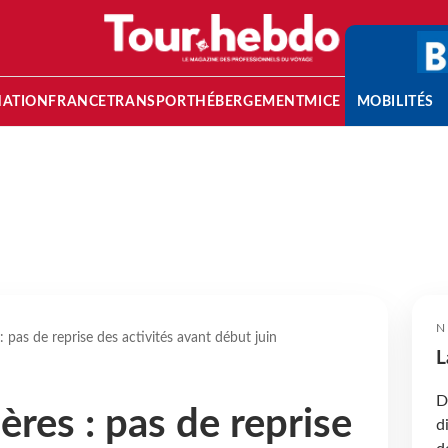
NATION
FRANCE
TRANSPORT
HÉBERGEMENT
MICE
MOBILITÉS
N
: pas de reprise des activités avant début juin
L
D
ères : pas de reprise
d