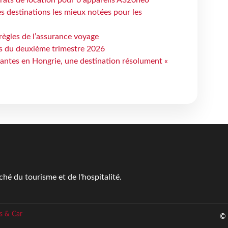
 destinations les mieux notées pour les
règles de l’assurance voyage
ts du deuxième trimestre 2026
antes en Hongrie, une destination résolument «
é du tourisme et de l'hospitalité.
s & Car
© 