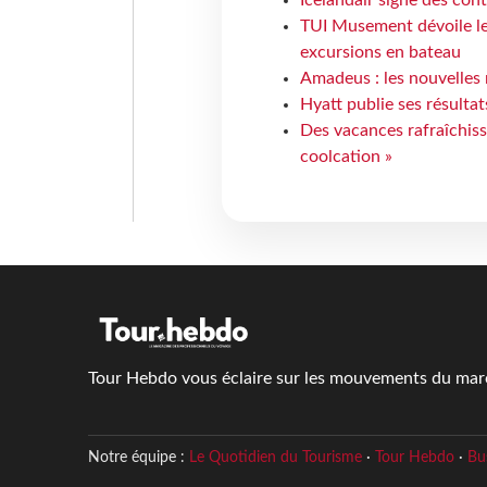
TUI Musement dévoile les
excursions en bateau
Amadeus : les nouvelles 
Hyatt publie ses résulta
Des vacances rafraîchiss
coolcation »
Tour Hebdo vous éclaire sur les mouvements du march
Notre équipe :
Le Quotidien du Tourisme
·
Tour Hebdo
·
Bu