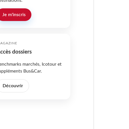
estinations.
Je m'inscris
AGAZINE
ccès dossiers
enchmarks marchés, Icotour et
uppléments Bus&Car.
Découvrir