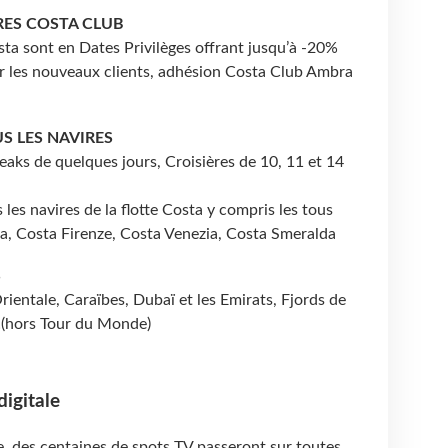
RES COSTA CLUB
ta sont en Dates Privilèges offrant jusqu’à -20%
 les nouveaux clients, adhésion Costa Club Ambra
S LES NAVIRES
eaks de quelques jours, Croisières de 10, 11 et 14
s les navires de la flotte Costa y compris les tous
na, Costa Firenze, Costa Venezia, Costa Smeralda
S
ientale, Caraïbes, Dubaï et les Emirats, Fjords de
…(hors Tour du Monde)
igitale
e, des centaines de spots TV passeront sur toutes