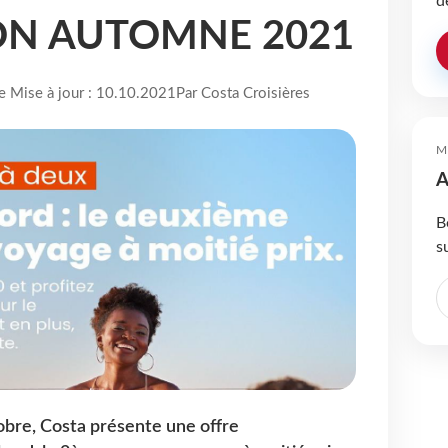
d
N AUTOMNE 2021
re Mise à jour : 10.10.2021
Par Costa Croisières
M
A
B
s
obre, Costa présente une offre