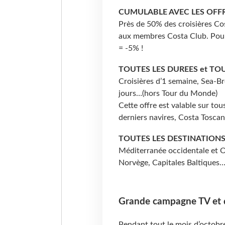
CUMULABLE AVEC LES OFF
Près de 50% des croisières Cos
aux membres Costa Club. Pour
= -5% !
TOUTES LES DUREES et TOU
Croisières d’1 semaine, Sea-Br
jours…(hors Tour du Monde)
Cette offre est valable sur tou
derniers navires, Costa Tosca
TOUTES LES DESTINATION
Méditerranée occidentale et Or
Norvège, Capitales Baltiques
Grande campagne TV et d
Pendant tout le mois d’octobr