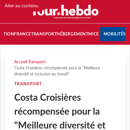
Aller au contenu
NATION
FRANCE
TRANSPORT
HÉBERGEMENT
MICE
MOBILITÉS
Accueil
›
Transport
›
Costa Croisières récompensée pour la "Meilleure
diversité et inclusion au travail"
TRANSPORT
Costa Croisières
récompensée pour la
"Meilleure diversité et