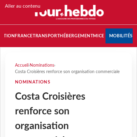
Aller au contenu
NATION
FRANCE
TRANSPORT
HÉBERGEMENT
MICE
MOBILITÉS
Accueil
›
Nominations
›
Costa Croisières renforce son organisation commerciale
NOMINATIONS
Costa Croisières
renforce son
organisation