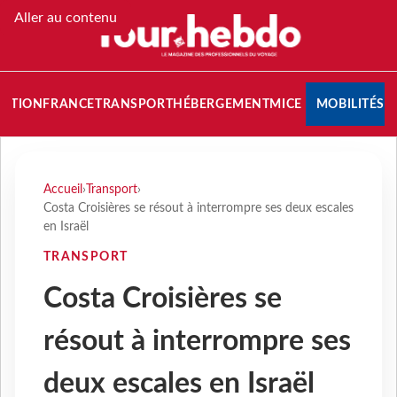
Aller au contenu
NATION
FRANCE
TRANSPORT
HÉBERGEMENT
MICE
MOBILITÉS
Accueil
›
Transport
›
Costa Croisières se résout à interrompre ses deux escales
en Israël
TRANSPORT
Costa Croisières se
résout à interrompre ses
deux escales en Israël