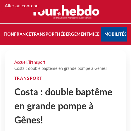
Aller au contenu
NATION
FRANCE
TRANSPORT
HÉBERGEMENT
MICE
MOBILITÉS
Accueil
›
Transport
›
Costa : double baptême en grande pompe à Gênes!
TRANSPORT
Costa : double baptême
en grande pompe à
Gênes!