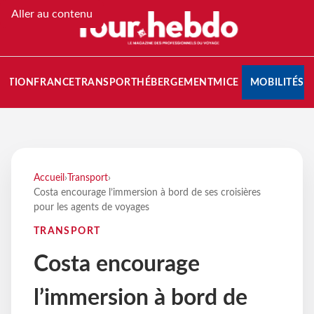
Aller au contenu
NATION
FRANCE
TRANSPORT
HÉBERGEMENT
MICE
MOBILITÉS
Accueil
›
Transport
›
Costa encourage l’immersion à bord de ses croisières
pour les agents de voyages
TRANSPORT
Costa encourage
l’immersion à bord de