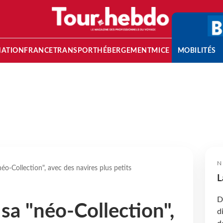
NATION
FRANCE
TRANSPORT
HÉBERGEMENT
MICE
MOBILITÉS
N
éo-Collection", avec des navires plus petits
L
D
sa "néo-Collection",
d