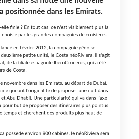
lle dans sa flotte une nouvelle
ra positionnée dans les Emirats.
lle finie ? En tout cas, ce n'est visiblement plus la
choisie par les grandes compagnies de croisières.
lancé en février 2012, la compagnie gênoise
 deuxième petite unité, le Costa néoRiviera. Il s'agit
al, de la filiale espagnole IberoCruceros, qui a été
urs de Costa.
 de novembre dans les Emirats, au départ de Dubaï,
ine qui ont l'originalité de proposer une nuit dans
et Abu Dhabi). Une particularité qui va dans l'axe
a pour but de proposer des itinéraires plus pointus
de temps et cherchent des produits plus haut de
ca possède environ 800 cabines, le néoRiviera sera