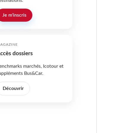
estinations.
Je m'inscris
AGAZINE
ccès dossiers
enchmarks marchés, Icotour et
uppléments Bus&Car.
Découvrir