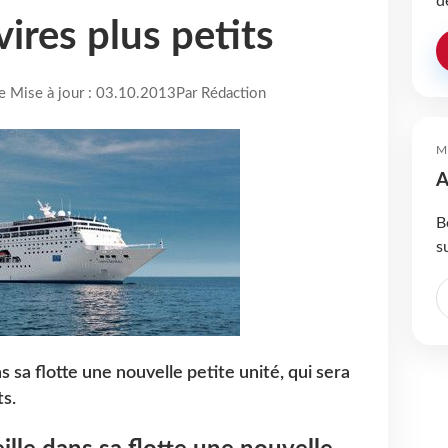
d
ires plus petits
re Mise à jour : 03.10.2013
Par Rédaction
M
A
B
s
 sa flotte une nouvelle petite unité, qui sera
s.