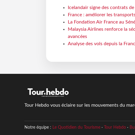
Icelandair signe des contrats d
France : améliorer les transport
La Fondation Air France au Séné
Malaysia Airlines renforce la s
avancées
Analyse des vols depuis la Franc
Tour Hebdo vous éclaire sur les mouvements du march
Notre équipe :
Le Quotidien du Tourisme
·
Tour Hebdo
·
Bu