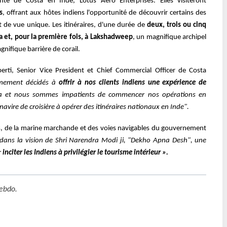
nte de Costa en Inde, Lotus Aero Enterprises. Elles visiteront
s
, offrant aux hôtes indiens l'opportunité de découvrir certains des
 de vue unique. Les itinéraires, d'une durée de
deux, trois ou cinq
a et, pour la première fois, à Lakshadweep
, un magnifique archipel
nifique barrière de corail.
erti, Senior Vice President et Chief Commercial Officer de Costa
ement décidés à
offrir à nos clients indiens une expérience de
 et nous sommes impatients de commencer nos opérations en
avire de croisière à opérer des itinéraires nationaux en Inde".
, de la marine marchande et des voies navigables du gouvernement
 dans la vision de Shri Narendra Modi ji, "Dekho Apna Desh", une
r
inciter les Indiens à privilégier le tourisme intérieur ».
ebdo
.