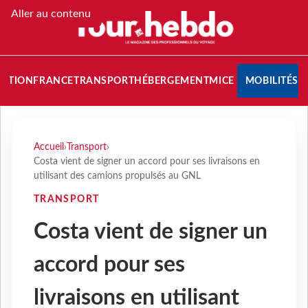
Aller au contenu
NATION
FRANCE
TRANSPORT
HÉBERGEMENT
MICE
MOBILITÉS
Accueil
›
Transport
›
Costa vient de signer un accord pour ses livraisons en
utilisant des camions propulsés au GNL
TRANSPORT
Costa vient de signer un
accord pour ses
livraisons en utilisant