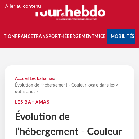
Aller au contenu
NATION
FRANCE
TRANSPORT
HÉBERGEMENT
MICE
MOBILITÉS
Accueil
›
Les bahamas
›
Évolution de l’hébergement - Couleur locale dans les «
out islands »
LES BAHAMAS
Évolution de
l’hébergement - Couleur