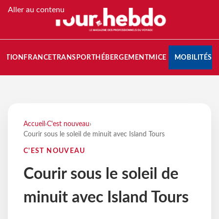
Aller au contenu
NATION
FRANCE
TRANSPORT
HÉBERGEMENT
MICE
MOBILITÉS
Accueil
›
C'est nouveau
›
Courir sous le soleil de minuit avec Island Tours
C'EST NOUVEAU
Courir sous le soleil de
minuit avec Island Tours