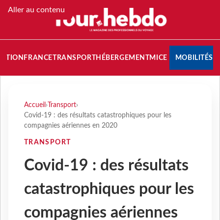
Aller au contenu
NATION
FRANCE
TRANSPORT
HÉBERGEMENT
MICE
MOBILITÉS
Accueil
›
Transport
›
Covid-19 : des résultats catastrophiques pour les
compagnies aériennes en 2020
TRANSPORT
Covid-19 : des résultats
catastrophiques pour les
compagnies aériennes