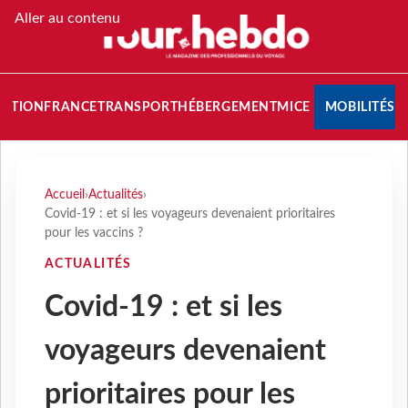
Aller au contenu
NATION
FRANCE
TRANSPORT
HÉBERGEMENT
MICE
MOBILITÉS
Accueil
›
Actualités
›
Covid-19 : et si les voyageurs devenaient prioritaires
pour les vaccins ?
ACTUALITÉS
Covid-19 : et si les
voyageurs devenaient
prioritaires pour les