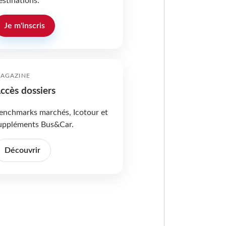
estinations.
Je m'inscris
AGAZINE
ccès dossiers
enchmarks marchés, Icotour et
uppléments Bus&Car.
Découvrir