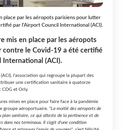
en place par les aéropots parisiens pour lutter
tifié par l'Airport Council International (ACI).
ire mis en place par les aéropots
r contre le Covid-19 a été certifié
l International (ACI).
 (ACI), l'association qui regroupe la plupart des
tribuer une certification sanitaire à quatorze
t CDG et Orly.
ures mises en place pour faire face à la pandémie
le groupe aéroportuaire.
"La moitié des aéroports de
u plan sanitaire, ce qui atteste de la pertinence et de
s dans nos terminaux. Il s'agit d'une condition
iance et retrouver l'envie de voyager"
, s’est félicité