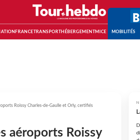
NATION
FRANCE
TRANSPORT
HÉBERGEMENT
MICE
MOBILITÉS
N
oports Roissy Charles-de-Gaulle et Orly, certifiés
L
D
es aéroports Roissy
d