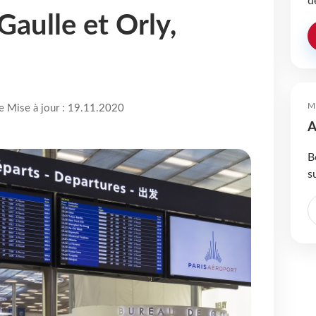
d
Gaulle et Orly,
M
re Mise à jour : 19.11.2020
A
B
s