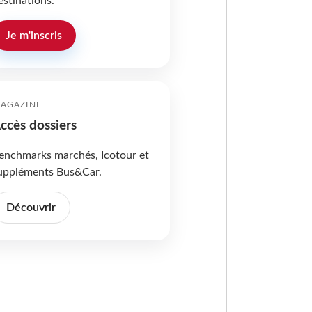
estinations.
Je m'inscris
AGAZINE
ccès dossiers
enchmarks marchés, Icotour et
uppléments Bus&Car.
Découvrir