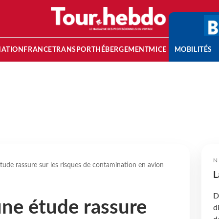
NATION
FRANCE
TRANSPORT
HÉBERGEMENT
MICE
MOBILITÉS
N
tude rassure sur les risques de contamination en avion
L
D
une étude rassure
d