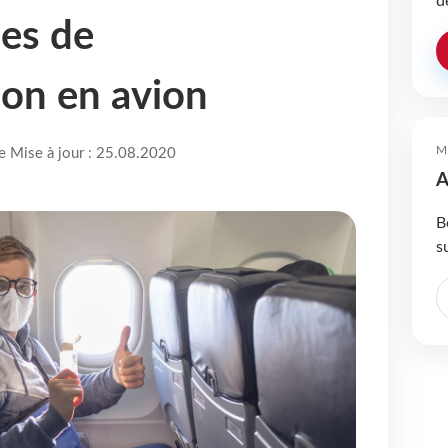
d
ues de
on en avion
M
re Mise à jour : 25.08.2020
A
B
s