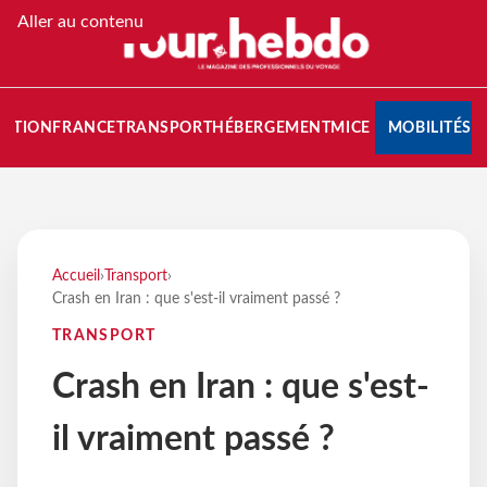
Aller au contenu
NATION
FRANCE
TRANSPORT
HÉBERGEMENT
MICE
MOBILITÉS
Accueil
›
Transport
›
Crash en Iran : que s'est-il vraiment passé ?
TRANSPORT
Crash en Iran : que s'est-
il vraiment passé ?