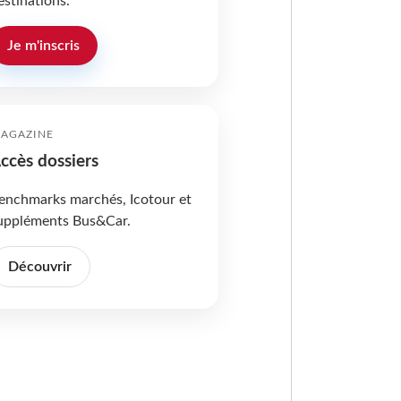
estinations.
Je m'inscris
AGAZINE
ccès dossiers
enchmarks marchés, Icotour et
uppléments Bus&Car.
Découvrir