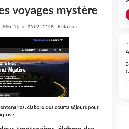
d
les voyages mystère
re Mise à jour : 26.02.2014
Par Rédaction
M
A
B
s
rentenaires, élabore des courts séjours pour
rprise.