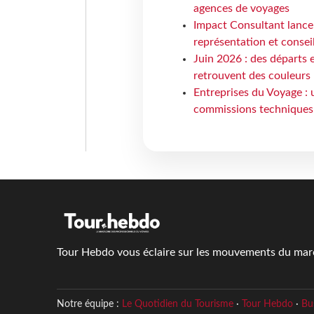
agences de voyages
Impact Consultant lance
représentation et consei
Juin 2026 : des départs e
retrouvent des couleurs
Entreprises du Voyage : 
commissions techniques
Tour Hebdo vous éclaire sur les mouvements du march
Notre équipe :
Le Quotidien du Tourisme
·
Tour Hebdo
·
Bu