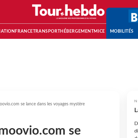
NATION
FRANCE
TRANSPORT
HÉBERGEMENT
MICE
MOBILITÉS
N
oovio.com se lance dans les voyages mystère
L
D
Emoovio.com se
d