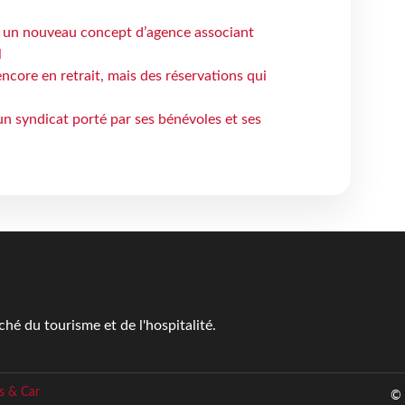
 un nouveau concept d’agence associant
l
ncore en retrait, mais des réservations qui
un syndicat porté par ses bénévoles et ses
é du tourisme et de l'hospitalité.
s & Car
© 