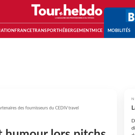
NATION
FRANCE
TRANSPORT
HÉBERGEMENT
MICE
MOBILITÉS
N
L
artenaires des fournisseurs du CEDIV travel
D
d
t humour lors pitchs