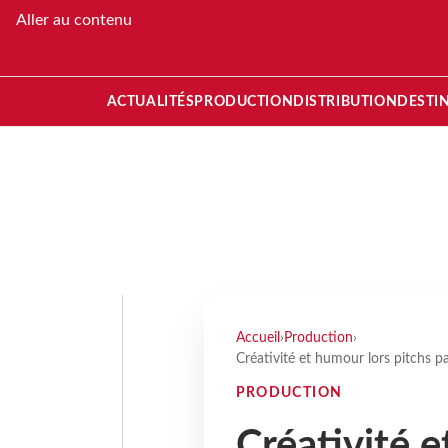
Aller au contenu
ACTUALITÉS
PRODUCTION
DISTRIBUTION
DESTI
Accueil
›
Production
›
Créativité et humour lors pitchs p
PRODUCTION
Créativité e