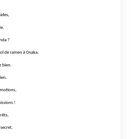
mides,
de.
anda ?
ol de ramen à Osaka.
z bien.
ien.
émotions,
issions !
rêts,
 secret.