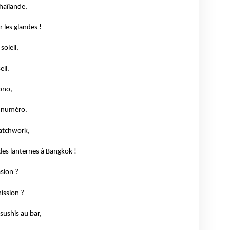
haïlande,
r les glandes !
soleil,
il.
ono,
 numéro.
patchwork,
es lanternes à Bangkok !
sion ?
ission ?
sushis au bar,