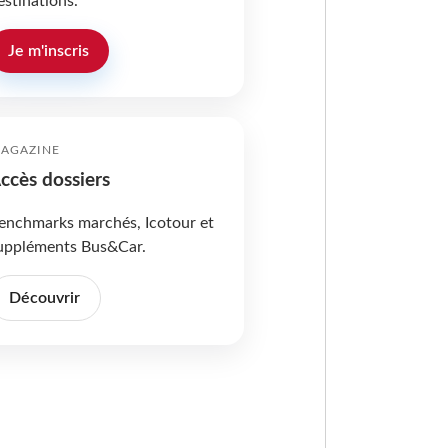
estinations.
Je m'inscris
AGAZINE
ccès dossiers
enchmarks marchés, Icotour et
uppléments Bus&Car.
Découvrir