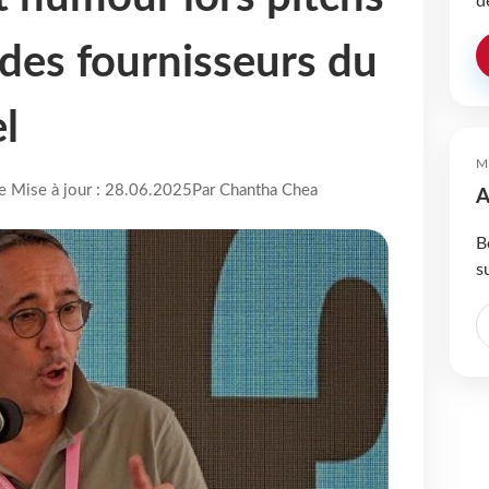
d
 des fournisseurs du
l
M
re Mise à jour : 28.06.2025
Par Chantha Chea
A
B
s