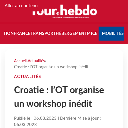
Aller au contenu
NATION
FRANCE
TRANSPORT
HÉBERGEMENT
MICE
MOBILITÉS
Accueil
›
Actualités
›
Croatie : l’OT organise un workshop inédit
ACTUALITÉS
Croatie : l’OT organise
un workshop inédit
Publié le : 06.03.2023 I Dernière Mise à jour :
06.03.2023