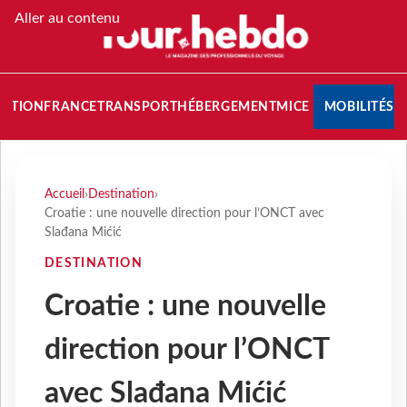
Aller au contenu
NATION
FRANCE
TRANSPORT
HÉBERGEMENT
MICE
MOBILITÉS
Accueil
›
Destination
›
Croatie : une nouvelle direction pour l’ONCT avec
Slađana Mićić
DESTINATION
Croatie : une nouvelle
direction pour l’ONCT
avec Slađana Mićić