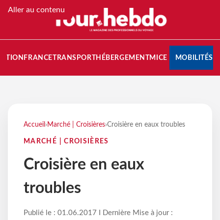
Aller au contenu
NATION
FRANCE
TRANSPORT
HÉBERGEMENT
MICE
MOBILITÉS
Accueil
›
Marché | Croisières
›
Croisière en eaux troubles
MARCHÉ | CROISIÈRES
Croisière en eaux
troubles
Publié le : 01.06.2017 I Dernière Mise à jour :