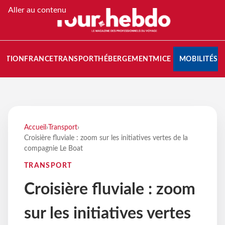
Aller au contenu
NATION
FRANCE
TRANSPORT
HÉBERGEMENT
MICE
MOBILITÉS
Accueil
›
Transport
›
Croisière fluviale : zoom sur les initiatives vertes de la
compagnie Le Boat
TRANSPORT
Croisière fluviale : zoom
sur les initiatives vertes