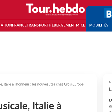
NATION
FRANCE
TRANSPORT
HÉBERGEMENT
MICE
MOBILITÉS
N
e, Italie à l'honneur : les nouveautés chez CroisiEurope
L
D
sicale, Italie à
d