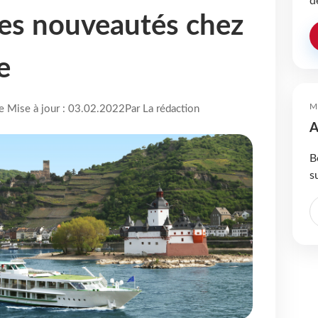
d
 les nouveautés chez
e
M
re Mise à jour : 03.02.2022
Par La rédaction
A
B
s