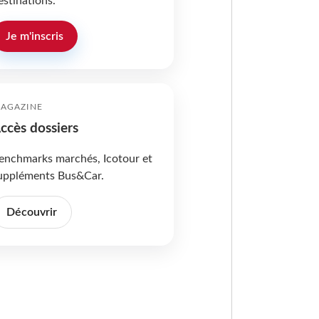
estinations.
Je m'inscris
AGAZINE
ccès dossiers
enchmarks marchés, Icotour et
uppléments Bus&Car.
Découvrir