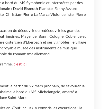
ée à bord du MS Symphonie et interprétés par des
ionale : David Bismuth Pianiste, Fanny Azzuro
te, Christian-Pierre La Marca Violoncelliste, Pierre
occasion de découvrir ou redécouvrir les grandes
s patrimoines, Mayence, Bonn, Cologne, Coblence et
e cistercien d’Eberbach et ses vignobles, le village
incroyable musée des instruments de musique
bole du romantisme allemand.
ogramme,
c'est ici
.
ent, à partir du 22 mars prochain, de savourer la
nissime, à bord du MS Michelangelo, amarré à
lace Saint Marc.
ts en «Tout inclus», y compris les excursions : la