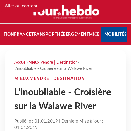
Aller au contenu
NATION
FRANCE
TRANSPORT
HÉBERGEMENT
MICE
MOBILITÉS
Accueil
›
Mieux vendre | Destination
›
L’inoubliable - Croisière sur la Walawe River
MIEUX VENDRE | DESTINATION
L’inoubliable - Croisière
sur la Walawe River
Publié le : 01.01.2019 I Dernière Mise à jour :
01.01.2019