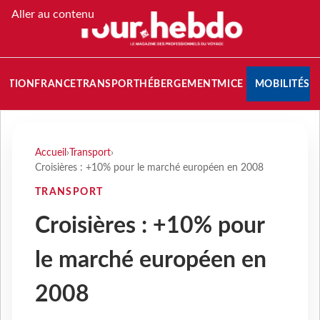
Aller au contenu
NATION
FRANCE
TRANSPORT
HÉBERGEMENT
MICE
MOBILITÉS
Accueil
›
Transport
›
Croisières : +10% pour le marché européen en 2008
TRANSPORT
Croisières : +10% pour
le marché européen en
2008