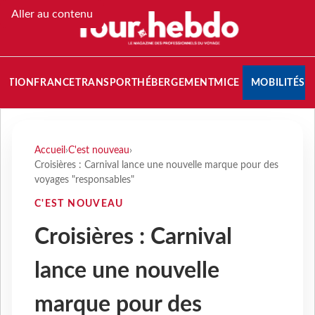
Aller au contenu
NATION
FRANCE
TRANSPORT
HÉBERGEMENT
MICE
MOBILITÉS
Accueil
›
C'est nouveau
›
Croisières : Carnival lance une nouvelle marque pour des
voyages "responsables"
C'EST NOUVEAU
Croisières : Carnival
lance une nouvelle
marque pour des