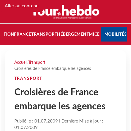
Aller au contenu
NATION
FRANCE
TRANSPORT
HÉBERGEMENT
MICE
MOBILITÉS
Accueil
›
Transport
›
Croisières de France embarque les agences
TRANSPORT
Croisières de France
embarque les agences
Publié le : 01.07.2009 I Dernière Mise à jour :
01.07.2009