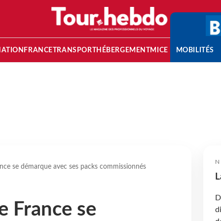
NATION
FRANCE
TRANSPORT
HÉBERGEMENT
MICE
MOBILITÉS
N
rance se démarque avec ses packs commissionnés
L
D
e France se
d