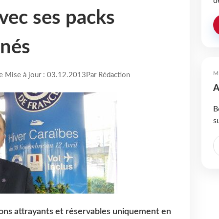
d
vec ses packs
nés
M
re Mise à jour : 03.12.2013
Par Rédaction
A
B
s
ons attrayants et réservables uniquement en