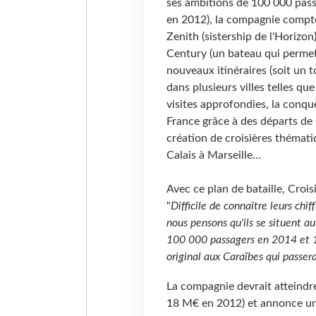
ses ambitions de 100 000 pas
en 2012), la compagnie compte
Zenith (sistership de l'Horizon
Century (un bateau qui perme
nouveaux itinéraires (soit un t
dans plusieurs villes telles qu
visites approfondies, la conquê
France grâce à des départs de 
création de croisières thémat
Calais à Marseille…
Avec ce plan de bataille, Croi
"
Difficile de connaître leurs chi
nous pensons qu'ils se situent a
100 000 passagers en 2014 et 1
original aux Caraïbes qui passer
La compagnie devrait atteindre
18 M€ en 2012) et annonce un