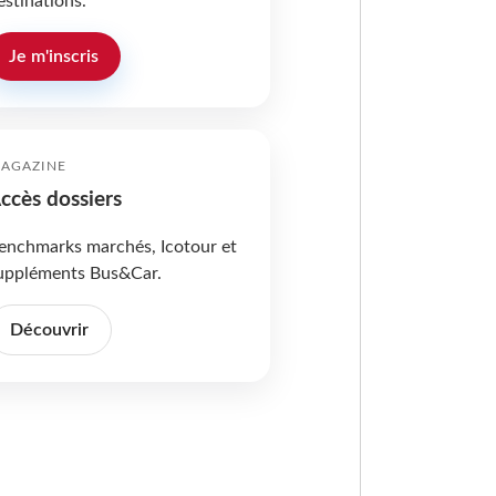
estinations.
Je m'inscris
AGAZINE
ccès dossiers
enchmarks marchés, Icotour et
uppléments Bus&Car.
Découvrir