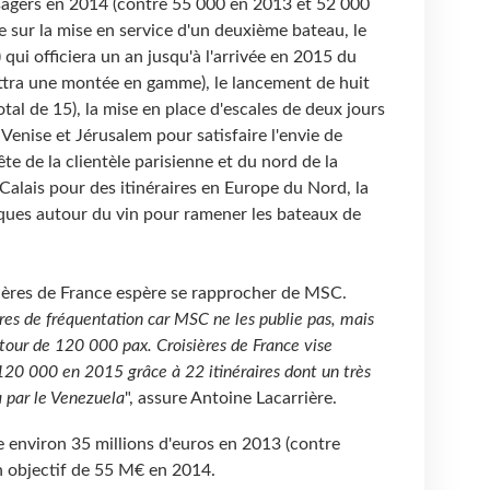
sagers en 2014 (contre 55 000 en 2013 et 52 000
 sur la mise en service d'un deuxième bateau, le
) qui officiera un an jusqu'à l'arrivée en 2015 du
ttra une montée en gamme), le lancement de huit
otal de 15), la mise en place d'escales de deux jours
e Venise et Jérusalem pour satisfaire l'envie de
te de la clientèle parisienne et du nord de la
Calais pour des itinéraires en Europe du Nord, la
iques autour du vin pour ramener les bateaux de
sières de France espère se rapprocher de MSC.
ffres de fréquentation car MSC ne les publie pas, mais
utour de 120 000 pax. Croisières de France vise
20 000 en 2015 grâce à 22 itinéraires dont un très
a par le Venezuela
", assure Antoine Lacarrière.
 environ 35 millions d'euros en 2013 (contre
 objectif de 55 M€ en 2014.