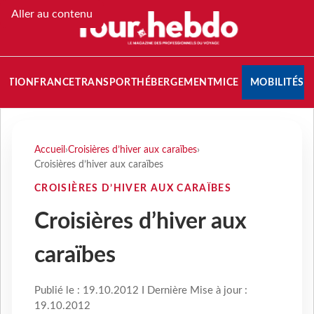
Aller au contenu
NATION
FRANCE
TRANSPORT
HÉBERGEMENT
MICE
MOBILITÉS
Accueil
›
Croisières d’hiver aux caraïbes
›
Croisières d’hiver aux caraïbes
CROISIÈRES D’HIVER AUX CARAÏBES
Croisières d’hiver aux
caraïbes
Publié le : 19.10.2012 I Dernière Mise à jour :
19.10.2012