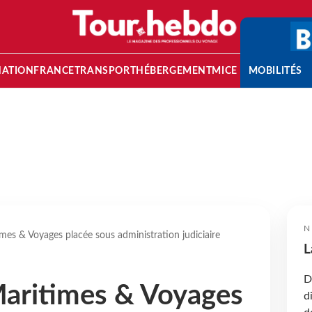
NATION
FRANCE
TRANSPORT
HÉBERGEMENT
MICE
MOBILITÉS
N
imes & Voyages placée sous administration judiciaire
L
D
Maritimes & Voyages
d