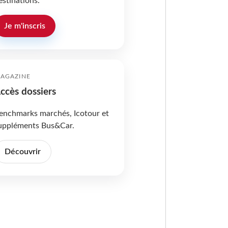
estinations.
Je m'inscris
AGAZINE
ccès dossiers
enchmarks marchés, Icotour et
uppléments Bus&Car.
Découvrir