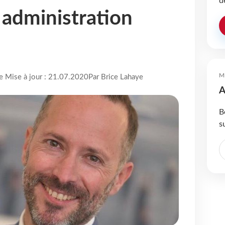
d
 administration
M
re Mise à jour : 21.07.2020
Par Brice Lahaye
A
B
s