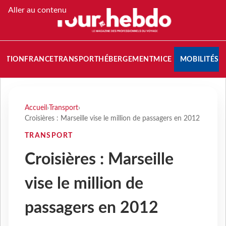
Aller au contenu
NATION
FRANCE
TRANSPORT
HÉBERGEMENT
MICE
MOBILITÉS
Accueil
›
Transport
›
Croisières : Marseille vise le million de passagers en 2012
TRANSPORT
Croisières : Marseille
vise le million de
passagers en 2012