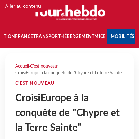
Aller au contenu
NATION
FRANCE
TRANSPORT
HÉBERGEMENT
MICE
MOBILITÉS
Accueil
›
C'est nouveau
›
CroisiEurope à la conquête de "Chypre et la Terre Sainte"
C'EST NOUVEAU
CroisiEurope à la
conquête de "Chypre et
la Terre Sainte"