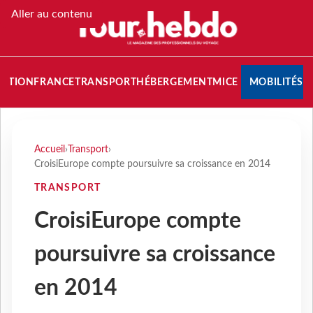
Aller au contenu
NATION
FRANCE
TRANSPORT
HÉBERGEMENT
MICE
MOBILITÉS
Accueil
›
Transport
›
CroisiEurope compte poursuivre sa croissance en 2014
TRANSPORT
CroisiEurope compte
poursuivre sa croissance
en 2014