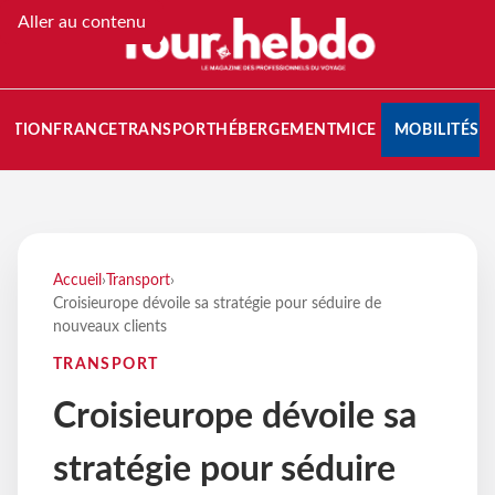
Aller au contenu
NATION
FRANCE
TRANSPORT
HÉBERGEMENT
MICE
MOBILITÉS
Accueil
›
Transport
›
Croisieurope dévoile sa stratégie pour séduire de
nouveaux clients
TRANSPORT
Croisieurope dévoile sa
stratégie pour séduire