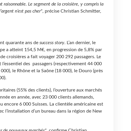
nt raisonnable. Le segment de la croisière, y compris la
l’argent n’est pas cher"
, précise Christian Schmitter,
nt quarante ans de
success story
. L’an dernier, le
rope a atteint 154,5 M€, en progression de 5,8% par
e croisières a fait voyager 200 292 passagers. Le
t l’essentiel des passagers (respectivement 44 000
 000), le Rhône et la Saône (18 000), le Douro (près
00).
ritaires (55% des clients), l’ouverture aux marchés
année en année, avec 23 000 clients allemands,
u encore 6 000 Suisses. La clientèle américaine est
ec l’installation d’un bureau dans la région de New
er de nouveaux marchés"
, confirme Christian