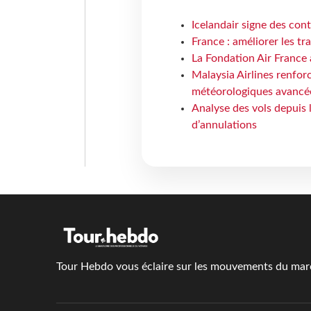
Icelandair signe des con
France : améliorer les tr
La Fondation Air France 
Malaysia Airlines renforc
météorologiques avancé
Analyse des vols depuis 
d’annulations
Tour Hebdo vous éclaire sur les mouvements du march