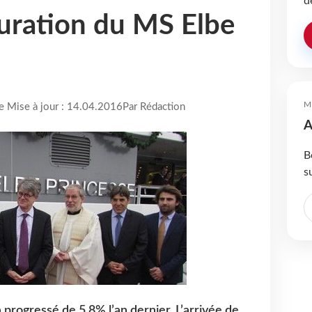
d
guration du MS Elbe
M
re Mise à jour : 14.04.2016
Par Rédaction
A
B
s
a progressé de 5,8% l’an dernier. L’arrivée de