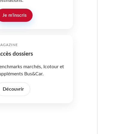
estinations.
Je m'inscris
AGAZINE
ccès dossiers
enchmarks marchés, Icotour et
uppléments Bus&Car.
Découvrir