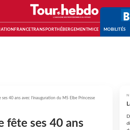
NATION
FRANCE
TRANSPORT
HÉBERGEMENT
MICE
MOBILITÉS
N
e ses 40 ans avec l’inauguration du MS Elbe Princesse
L
D
e fête ses 40 ans
d