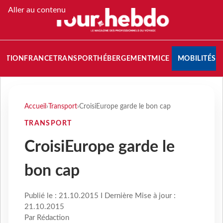
Aller au contenu
NATION
FRANCE
TRANSPORT
HÉBERGEMENT
MICE
MOBILITÉS
Accueil
›
Transport
›
CroisiEurope garde le bon cap
TRANSPORT
CroisiEurope garde le
bon cap
Publié le : 21.10.2015 I Dernière Mise à jour :
21.10.2015
Par Rédaction