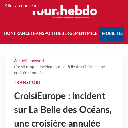
Aller au contenu
NATION
FRANCE
TRANSPORT
HÉBERGEMENT
MICE
MOBILITÉS
Accueil
›
Transport
›
CroisiEurope : incident sur La Belle des Océans, une
croisière annulée
TRANSPORT
CroisiEurope : incident
sur La Belle des Océans,
une croisière annulée