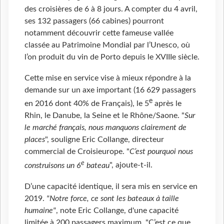
des croisières de 6 à 8 jours. A compter du 4 avril,
ses 132 passagers (66 cabines) pourront
notamment découvrir cette fameuse vallée
classée au Patrimoine Mondial par l’Unesco, où
l’on produit du vin de Porto depuis le XVIIIe siècle.
Cette mise en service vise à mieux répondre à la
demande sur un axe important (16 629 passagers
e
en 2016 dont 40% de Français), le 5
après le
Rhin, le Danube, la Seine et le Rhône/Saone. "
Sur
le marché français, nous manquons clairement de
places
", souligne Eric Collange, directeur
commercial de Croisieurope. "
C’est pourquoi nous
e
construisons un 6
bateau
", ajoute-t-il.
D’une capacité identique, il sera mis en service en
2019.
"Notre force, ce sont les bateaux à taille
humaine"
, note Eric Collange, d'une capacité
limitée à 200 passagers maximum. "C’est ce que