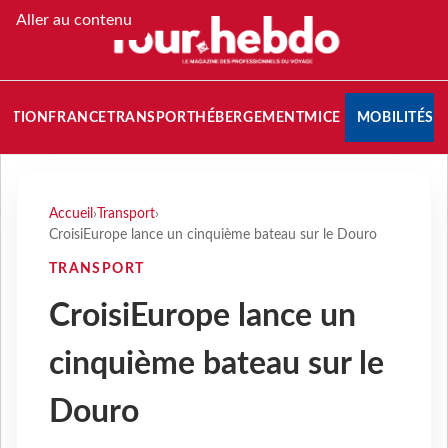
Aller au contenu
NATION
FRANCE
TRANSPORT
HÉBERGEMENT
MICE
MOBILITÉS
Accueil
›
Transport
›
CroisiEurope lance un cinquième bateau sur le Douro
TRANSPORT
CroisiEurope lance un
cinquième bateau sur le
Douro