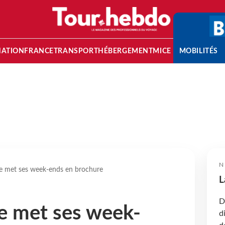
NATION
FRANCE
TRANSPORT
HÉBERGEMENT
MICE
MOBILITÉS
N
e met ses week-ends en brochure
L
D
e met ses week-
d