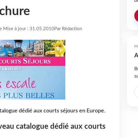
d
ochure
re Mise à jour : 31.05.2010
Par Rédaction
M
A
B
s
alogue dédié aux courts séjours en Europe.
veau catalogue dédié aux courts