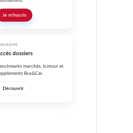
estinations.
Je m'inscris
AGAZINE
ccès dossiers
enchmarks marchés, Icotour et
uppléments Bus&Car.
Découvrir