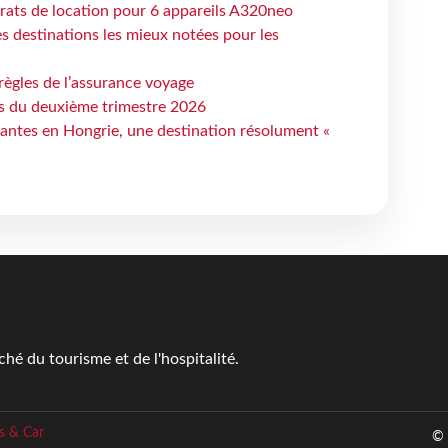
trats de location pour 6 appareils A320neo
 destinations les mieux notées pour les
règles de l’assurance voyage
ts du deuxième trimestre 2026
antes en Hongrie, une destination résolument «
é du tourisme et de l'hospitalité.
s & Car
© 