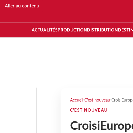
Aller au contenu
ACTUALITÉS
PRODUCTION
DISTRIBUTION
DESTI
Accueil
›
C'est nouveau
›
CroisiEurop
C'EST NOUVEAU
CroisiEurope