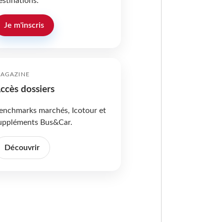
estinations.
Je m'inscris
AGAZINE
ccès dossiers
enchmarks marchés, Icotour et
uppléments Bus&Car.
Découvrir