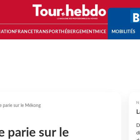
NATION
FRANCE
TRANSPORT
HÉBERGEMENT
MICE
MOBILITÉS
N
e parie sur le Mékong
L
D
 parie sur le
d