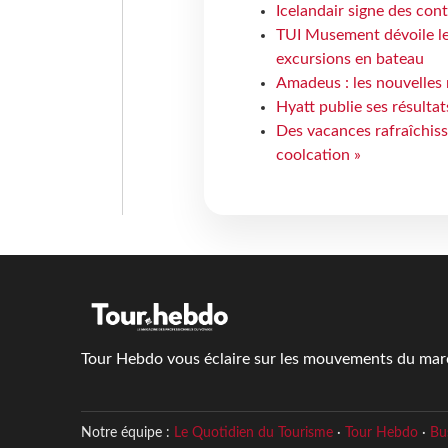
Icelandair signe des con
TUI Musement dévoile les
excursions en bateau
Amadeus : les nouvelles 
Hyatt publie ses résulta
Des vacances rafraîchiss
coolcation »
Tour Hebdo vous éclaire sur les mouvements du march
Notre équipe :
Le Quotidien du Tourisme
·
Tour Hebdo
·
Bu