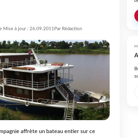
d
re Mise à jour : 26.09.2011
Par Rédaction
M
A
B
s
ompagnie affrète un bateau entier sur ce