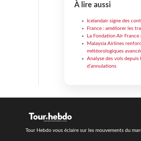
À lire aussi
Icelandair signe des con
France : améliorer les tr
La Fondation Air France 
Malaysia Airlines renforc
météorologiques avancé
Analyse des vols depuis 
d’annulations
Tour Hebdo vous éclaire sur les mouvements du march