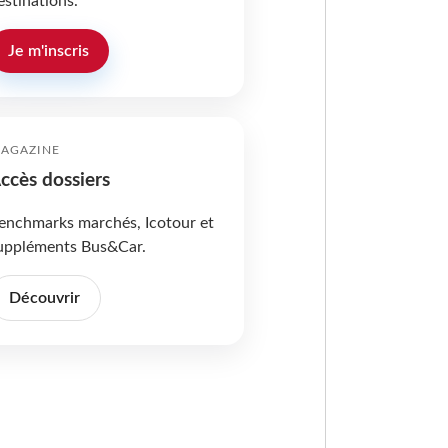
estinations.
Je m'inscris
AGAZINE
ccès dossiers
enchmarks marchés, Icotour et
uppléments Bus&Car.
Découvrir