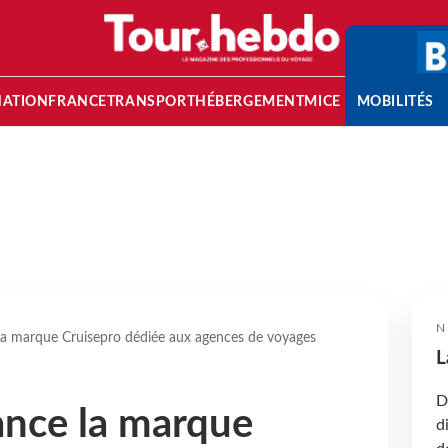
NATION
FRANCE
TRANSPORT
HÉBERGEMENT
MICE
MOBILITÉS
N
 la marque Cruisepro dédiée aux agences de voyages
L
D
lance la marque
d