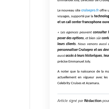
Emmanuel Joly, Directeur de Cruise
Le nouveau site
cruisepro.fr
offre 
voyages,
supporté par la
technolog
et un call
center francophone ouve
« Les agences peuvent
consulter 
poser des options
, et bien sûr
conta
leurs clients
. Nous venons aussi 
personnaliser Cruisepro et ses dev
aussi
accès à leurs historiques
,
leu
précise Emmanuel Joly.
A noter que la naissance de la m
actuellement en vigueur avec le
Celebrity Cruises et Azamara.
Article signé par
Rédaction
pou