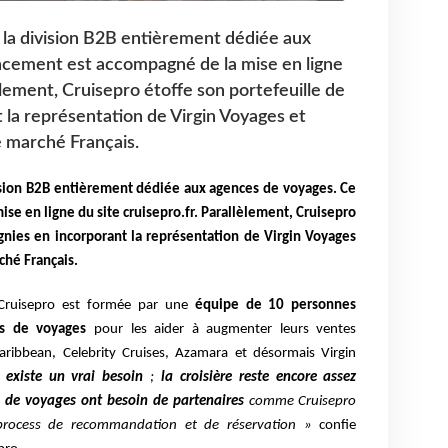
, la division B2B entièrement dédiée aux
ncement est accompagné de la mise en ligne
lèlement, Cruisepro étoffe son portefeuille de
la représentation de Virgin Voyages et
e marché Français.
vision B2B entièrement dédiée aux agences de
voyages. Ce
se en ligne du site cruisepro.fr. Parallèlement,
Cruisepro
gnies en incorporant la représentation de Virgin Voyages
ché Français.
e Cruisepro est formée par une
équipe de 10 personnes
s de voyages
pour les aider à augmenter leurs ventes
aribbean, Celebrity
Cruises, Azamara et désormais Virgin
l
existe un vrai besoin
;
la croisière reste encore assez
s de voyages ont
besoin de partenaires
comme Cruisepro
process de recommandation et
de réservation »
confie