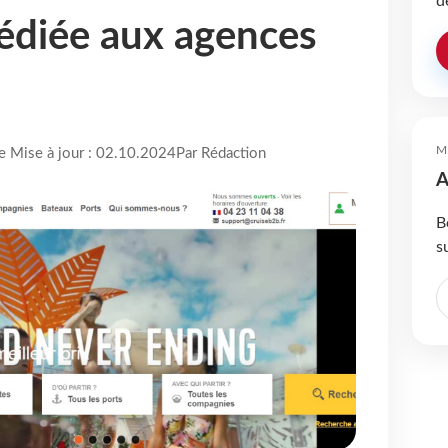
d
édiée aux agences
M
re Mise à jour : 02.10.2024
Par Rédaction
A
B
s